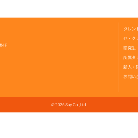
タレン
セ・ク
4F
研究生
所属タ
新人・
お問い
© 2026 Say Co.,Ltd.