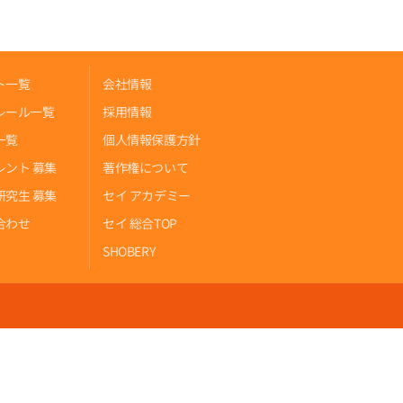
ト一覧
会社情報
レール一覧
採用情報
一覧
個人情報保護方針
レント 募集
著作権について
研究生 募集
セイ アカデミー
合わせ
セイ 総合TOP
SHOBERY