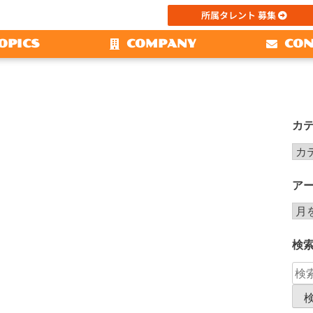
所属タレント 募集
OPICS
COMPANY
CON
カ
ア
検