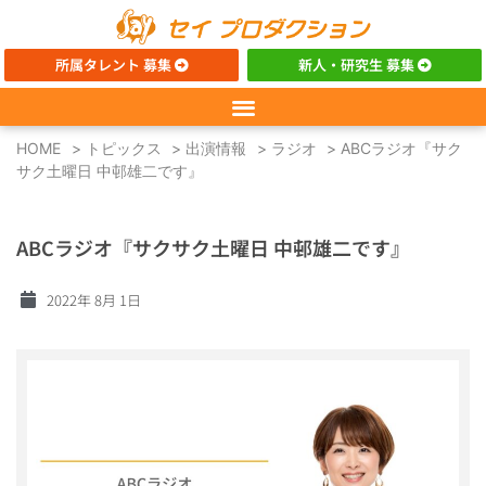
所属タレント 募集
新人・研究生 募集
HOME
>
トピックス
>
出演情報
>
ラジオ
>
ABCラジオ『サク
サク土曜日 中邨雄二です』
ABCラジオ『サクサク土曜日 中邨雄二です』
2022年 8月 1日