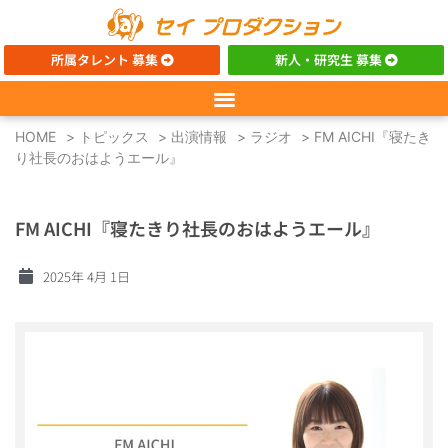
所属タレント 募集
新人・研究生 募集
HOME
>
トピックス
>
出演情報
>
ラジオ
>
FM AICHI『寝たき
り社長のおはようエール』
FM AICHI『寝たきり社長のおはようエール』
2025年 4月 1日